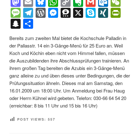
M
E
Bl
W
C
E
G
O
W
a
m
u
h
o
v
m
ut
e
M
T
W
M
T
X
S
XI
Pr
st
ail
e
at
p
er
ail
lo
C
e
el
or
e
hr
ky
N
in
S
T
o
sk
s
y
n
o
h
ss
e
d
ss
e
p
G
tF
n
eil
d
y
A
Li
ot
k.
at
Bereits zum zweiten Mal bietet die Kochschule Palladin in
a
gr
Pr
e
e
e
ri
a
e
der Pallasstr. 14 ein 3-Gänge-Menü für 25 Euro an. Weil
o
p
n
e
c
g
a
e
n
m
e
p
n
Koch und Köchin eben nicht vom Himmel fallen, müssen
n
p
k
o
e
m
ss
g
a
n
c
die Auszubildenden ihre Abschlussprüfungen trainieren. An
m
ihrem großen Tag bereiten die Azubis ein 3-Gänge-Menü
er
dl
h
ganz alleine zu und üben dieses unter Bedingungen, die der
y
at
Prüfungssituation ähneln. Dieses mal am Samstag, den
16.01.2009 um 18:00 Uhr. Um Anmeldung bei Frau Haug
oder Herrn Kühnel wird gebeten. Telefon: 030-66 64 54 20
(erreichbar: 8 bis 11 Uhr und 15 bis 16 Uhr)
POST VIEWS:
557