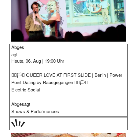
Abges
agt
Heute, 06. Aug |
19:00 Uhr
🏳️‍🌈🏳️‍⚧️ QUEER LOVE AT FIRST SLIDE | Berlin | Power
Point Dating by Rausgegangen 🏳️‍🌈🏳️‍⚧️
Electric Social
Abgesagt
Shows & Performances
TAGE