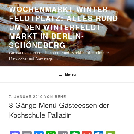
Zum
WOCHENMARKT WINTER­
Inhalt
FELDT­PLATZ: ALLES RUND
springen
UM DEN WINTER­FELDT­
MARKT IN BERLIN-
SCHÖNEBERG
Graswurzeln unterm Pflasterstrand. Markt ist (fast) immer
Mittwochs und Samstags
Menü
VERÖFFENTLICHT
7. JANUAR 2010
VON
BENE
AM
3-Gänge-Menü-Gästeessen der
Kochschule Palladin