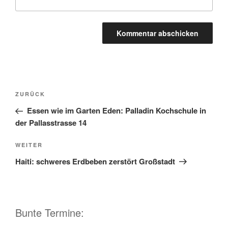
A
l
t
Beitragsnavigation
Vorheriger
ZURÜCK
e
Beitrag
r
Essen wie im Garten Eden: Palladin Kochschule in
n
der Pallasstrasse 14
a
Nächster
WEITER
t
Beitrag
i
Haiti: schweres Erdbeben zerstört Großstadt
v
e
:
Bunte Termine: