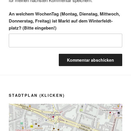
für meinen nächsten Kommentar speichern.
An welchem WochenTag (Montag, Dienstag, Mittwoch,
Donnerstag, Freitag) ist Markt auf dem Winter­feldt­
platz? (Bitte eingeben!)
A
l
t
STADTPLAN (KLICKEN)
e
r
n
a
t