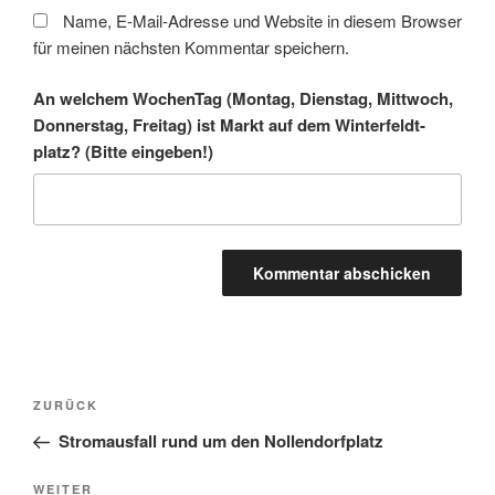
Name, E-Mail-Adresse und Website in diesem Browser
für meinen nächsten Kommentar speichern.
An welchem WochenTag (Montag, Dienstag, Mittwoch,
Donnerstag, Freitag) ist Markt auf dem Winter­feldt­
platz? (Bitte eingeben!)
A
l
t
Beitragsnavigation
Vorheriger
ZURÜCK
e
Beitrag
r
Stromausfall rund um den Nollendorfplatz
n
Nächster
WEITER
a