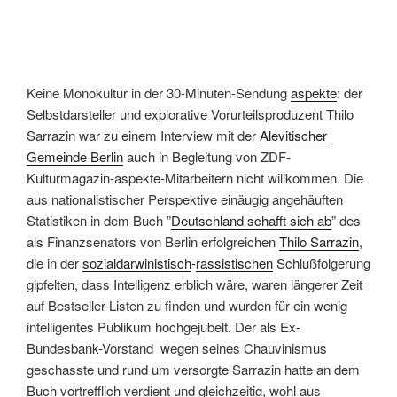
Keine Monokultur in der 30-Minuten-Sendung
aspekte
: der
Selbstdarsteller und explorative Vorurteilsproduzent Thilo
Sarrazin war zu einem Interview mit der
Alevitischer
Gemeinde Berlin
auch in Begleitung von ZDF-
Kulturmagazin-aspekte-Mitarbeitern nicht willkommen. Die
aus nationalistischer Perspektive einäugig angehäuften
Statistiken in dem Buch ”
Deutschland schafft sich ab
” des
als Finanzsenators von Berlin erfolgreichen
Thilo Sarrazin
,
die in der
sozialdarwinistisch
-
rassistischen
Schlußfolgerung
gipfelten, dass Intelligenz erblich wäre, waren längerer Zeit
auf Bestseller-Listen zu finden und wurden für ein wenig
intelligentes Publikum hochgejubelt. Der als Ex-
Bundesbank-Vorstand wegen seines Chauvinismus
geschasste und rund um versorgte Sarrazin hatte an dem
Buch vortrefflich verdient und gleichzeitig, wohl aus