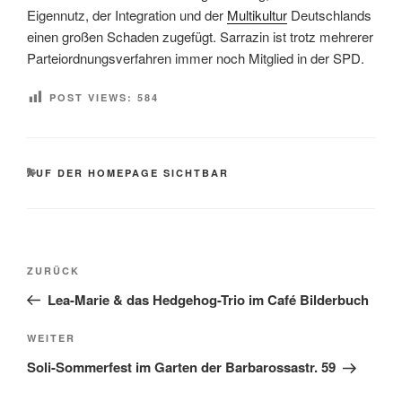
Eigennutz, der Integration und der
Multikultur
Deutschlands
einen großen Schaden zugefügt. Sarrazin ist trotz mehrerer
Parteiordnungsverfahren immer noch Mitglied in der SPD.
POST VIEWS:
584
KATEGORIEN
AUF DER HOMEPAGE SICHTBAR
Beitragsnavigation
Vorheriger
ZURÜCK
Beitrag
Lea-Marie & das Hedgehog-Trio im Café Bilderbuch
Nächster
WEITER
Beitrag
Soli-Sommerfest im Garten der Barbarossastr. 59